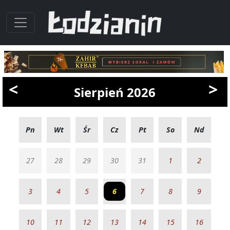
<
>
Sierpień 2026
Pn
Wt
Śr
Cz
Pt
So
Nd
27
28
29
30
31
1
2
3
4
5
6
7
8
9
10
11
12
13
14
15
16