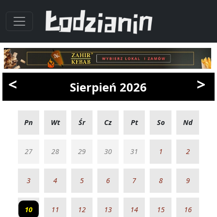
<
>
Sierpień 2026
Pn
Wt
Śr
Cz
Pt
So
Nd
27
28
29
30
31
1
2
3
4
5
6
7
8
9
10
11
12
13
14
15
16