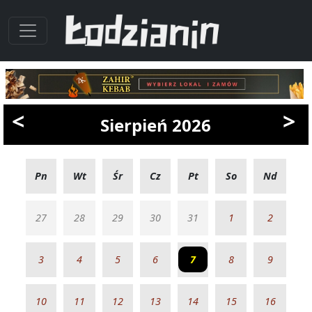
<
>
Sierpień 2026
Pn
Wt
Śr
Cz
Pt
So
Nd
27
28
29
30
31
1
2
3
4
5
6
7
8
9
10
11
12
13
14
15
16