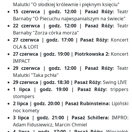
Malutki "O słodkiej królewnie i pięknym księciu"
15 czerwca | godz. 12:00 | Pasaż Róży:
Teatr
Barnaby "O Piecuchu najwspanialszym na świecie"
22 czerwca | godz. 12:00 | Pasaż Róży:
Teatr
Barnaby "Zorza córka morza"
27 czerwca | godz. 17:00 | Pasaż Róży:
Koncert
OLA & LOFI
27 czerwca | godz. 19:00 | Piotrkowska 2:
Koncert
IMPACT
29 czerwca | godz. 12:00 | Pasaż Róży:
Teatr
Malutki "Taka pchła"
29 czerwca | godz. 18:30 | Pasaż Róży:
Swing LIVE
1 lipca | godz. 19:00 | Pasaż Róży:
trippers
stompers
2 lipca | godz. 20:00 | Pasaż Rubinsteina:
Lipiński
noc komety
3 lipca | godz. 21:00 | Pasaż Schillera:
IMPRO:
Adam Fidusiewicz, Marcin Chmiel
4 lipca | godz. 17:00 | Pasaż Róży:
Wieczołek