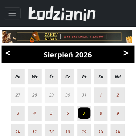
<
>
Sierpień 2026
Pn
Wt
Śr
Cz
Pt
So
Nd
27
28
29
30
31
1
2
3
4
5
6
7
8
9
10
11
12
13
14
15
16