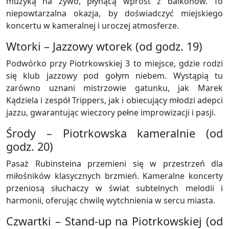
muzyką na żywo, płynącą wprost z balkonów. To
niepowtarzalna okazja, by doświadczyć miejskiego
koncertu w kameralnej i uroczej atmosferze.
Wtorki – Jazzowy wtorek (od godz. 19)
Podwórko przy Piotrkowskiej 3 to miejsce, gdzie rodzi
się klub jazzowy pod gołym niebem. Wystąpią tu
zarówno uznani mistrzowie gatunku, jak Marek
Kądziela i zespół Trippers, jak i obiecujący młodzi adepci
jazzu, gwarantując wieczory pełne improwizacji i pasji.
Środy – Piotrkowska kameralnie (od
godz. 20)
Pasaż Rubinsteina przemieni się w przestrzeń dla
miłośników klasycznych brzmień. Kameralne koncerty
przeniosą słuchaczy w świat subtelnych melodii i
harmonii, oferując chwilę wytchnienia w sercu miasta.
Czwartki – Stand-up na Piotrkowskiej (od