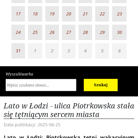
17
18
19
20
21
22
23
24
25
26
27
28
29
30
31
1
2
3
4
5
6
Wyszukiwarka
Szukaj
Lato w Łodzi - ulica Piotrkowska stała
się tętniącym sercem miasta
Data publikacji: 2025-06-25
Lato w Łodzi: Piotrkowska tętni wakacyjnym