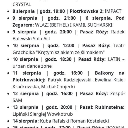
CRYSTAL
8 sierpnia | godz. 19:00 | Piotrkowska 2:
IMPACT
9 sierpnia | godz. 21:00 | 6 sierpnia, Pod
Zegarem:
WLAZI (BETHEL) I KAMIL SUCHARSKI
9 sierpnia | godz. 20:00 | Pasaż Róży:
Radek
Bolewski Solo Act
10 sierpnia | godz. 12:00 | Pasaż Róży:
Teatr
Gracholka "Krętym szlakiem ze ślimakiem"
10 sierpnia | godz. 18:30 | Pasaż Róży:
LATIN –
urban dance zone
11 sierpnia | godz. 16:00 | Balkony na
Piotrkowskiej:
Patryk Radziejewski, Ewelina Kisiel
Kraćkowska, Michał Chojecki
12 sierpnia | godz. 16:00 | Pasaż Róży:
Zespół
5AM
13 sierpnia | godz. 20:00 | Pasaż Rubinsteina:
Lipiński Siergiej Wowkotrub
14 sierpnia:
Kuba Rafalski Roman Kostelecki
15 sierpnia | godz. 17:00 | Pasaż Róży:
ROXANA