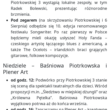
Piotrkowskiej 3 wystąpią lokalne zespoły, w tym
Radek Bolewski, prezentując różnorodne
brzmienia.
Pod zegarem
(na skrzyżowaniu Piotrkowskiej i 6
Sierpnia) odbędzie się 10. edycja renomowanego
festiwalu Songwriter. Po raz pierwszy w Polsce
będziemy mieli okazję usłyszeć Holy Fanda –
czeskiego artystę łączącego blues z americaną, a
także The Ocelots – irlandzkich braci grających
gitarowe, folkowe kompozycje.
Niedziele – Baśniowa Piotrkowska i
Plener Art
od godz. 12:
Podwórko przy Piotrkowskiej 3 stanie
się sceną dla spektakli teatralnych dla dzieci. Wśród
propozycji m.in. „Śledztwo w miejskiej dżungli” oraz
„Królewna Pętelka”. Baśniowa Piotrkowska
wyjątkowo potrwa aż do końca września.
od godz. 16:
Zapraszamy na Plener Art – kreatywne